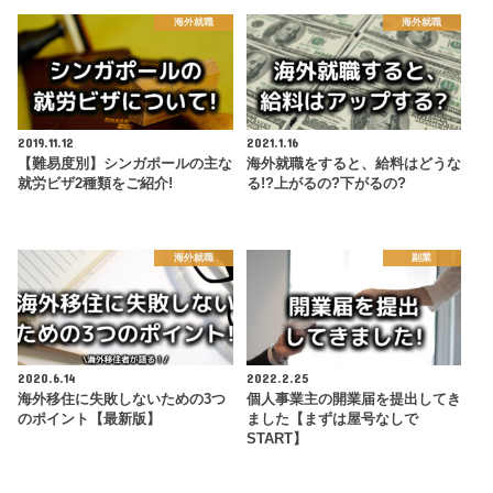
海外就職
海外就職
2019.11.12
2021.1.16
【難易度別】シンガポールの主な
海外就職をすると、給料はどうな
就労ビザ2種類をご紹介!
る!?上がるの?下がるの?
海外就職
副業
2020.6.14
2022.2.25
海外移住に失敗しないための3つ
個人事業主の開業届を提出してき
のポイント【最新版】
ました【まずは屋号なしで
START】