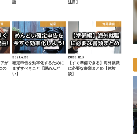
語
注目】
学習
副業
海外就職
2021.4.20
2020.12.3
ニアが
確定申告を効率化するために
【すぐ準備できる】海外就職
つの
まずすべきこと【脱めんど
に必要な書類まとめ【体験
い】
談】