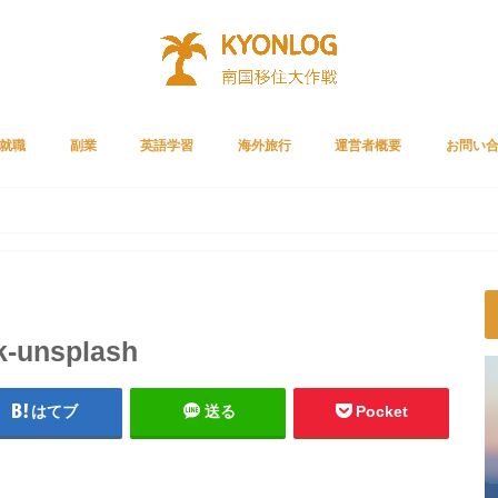
就職
副業
英語学習
海外旅行
運営者概要
お問い
Cリクルートメント
ルートエージェント
リーチ
就職者の声
ライザップイングリッシュ
スタディサプリENGLISH
ベストティーチャー
プライムビデオ
ガジェット
クレジットカード
サブスク
k-unsplash
はてブ
送る
Pocket