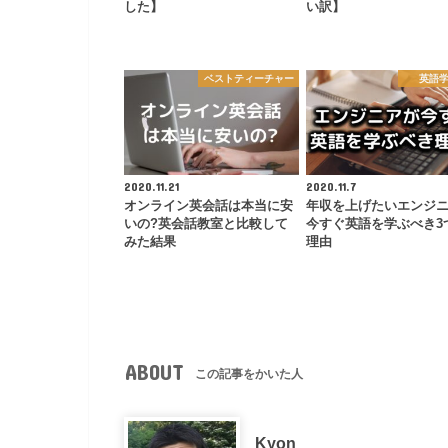
した】
い訳】
ベストティーチャー
英語
2020.11.21
2020.11.7
オンライン英会話は本当に安
年収を上げたいエンジ
いの?英会話教室と比較して
今すぐ英語を学ぶべき3
みた結果
理由
ABOUT
この記事をかいた人
Kyon