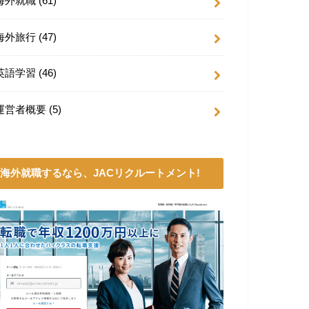
海外就職
(61)
海外旅行
(47)
英語学習
(46)
運営者概要
(5)
海外就職するなら、JACリクルートメント!