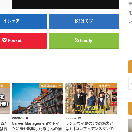
シェア
はてブ
Pocket
feedly
学習
海外就職者の声
海外旅行
2020.12.11
2020.7.23
するた
Career Managementでドイ
ランカウイ島の3つの魅力と
いは言
ツに海外転職した原さんの物
は?【コンフィデンスマンで