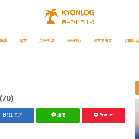
就職
副業
英語学習
海外旅行
運営者概要
お問い
Cリクルートメント
ルートエージェント
リーチ
就職者の声
ライザップイングリッシュ
スタディサプリENGLISH
ベストティーチャー
プライムビデオ
ガジェット
クレジットカード
サブスク
70)
はてブ
送る
Pocket