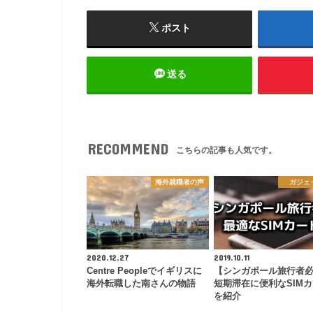
ポスト
送る
RECOMMEND
こちらの記事も人気です。
海外就職者の声
ガジェ
2020.12.27
2019.10.11
Centre Peopleでイギリスに
【シンガポール旅行者
海外転職した南さんの物語
短期滞在に便利なSIM
を紹介