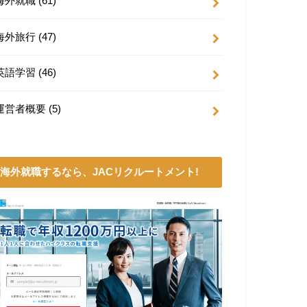
海外就職
(61)
海外旅行
(47)
英語学習
(46)
運営者概要
(5)
海外就職するなら、JACリクルートメント!