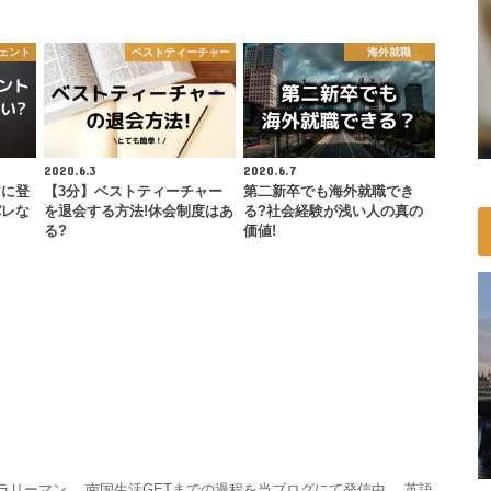
ェント
ベストティーチャー
海外就職
2020.6.3
2020.6.7
トに登
【3分】ベストティーチャー
第二新卒でも海外就職でき
バレな
を退会する方法!休会制度はあ
る?社会経験が浅い人の真の
る?
価値!
サラリーマン。 南国生活GETまでの過程を当ブログにて発信中。 英語