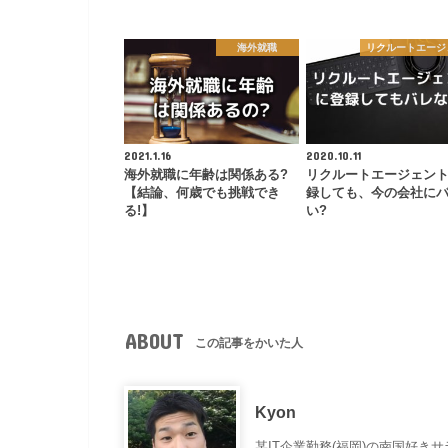
海外就職
リクルートエージ
2021.1.16
2020.10.11
海外就職に年齢は関係ある?
リクルートエージェン
【結論、何歳でも挑戦でき
録しても、今の会社に
る!】
い?
ABOUT
この記事をかいた人
Kyon
某IT企業勤務(福岡)の南国好き