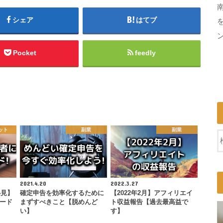
シェア
はてブ
Pocket
feedly
ット
副業
副業
2021.4.20
2022.3.27
必見】
確定申告を効率化するために
【2022年2月】アフィリエイ
カード
まずすべきこと【脱めんど
ト収益報告【過去最高益で
い】
す】