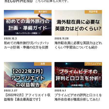
RECOMMEND
こちらの記事も人気です。
海外旅行
英語学習
2020.12.3
2020.11.28
初めての海外旅行!元バックパッ
海外駐在員に必要な英語力はどれ
カーが計画・準備の仕方を伝授
くらい?学習法についても紹介
副業
プライムビデオ
2022.3.27
2020.6.1
【2022年2月】アフィリエイト収
プライムビデオの評判と口コミを
益報告【過去最高益です】
海外在住者が徹底分析してみた!