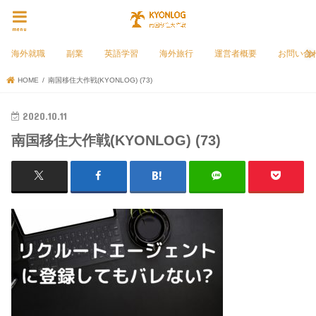
menu
海外就職
副業
英語学習
海外旅行
運営者概要
お問い合
HOME
南国移住大作戦(KYONLOG) (73)
2020.10.11
南国移住大作戦(KYONLOG) (73)