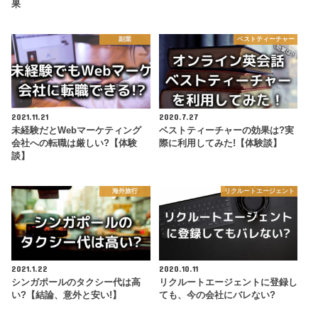
果
副業
ベストティーチャー
2021.11.21
2020.7.27
未経験だとWebマーケティング
ベストティーチャーの効果は?実
会社への転職は厳しい?【体験
際に利用してみた!【体験談】
談】
海外旅行
リクルートエージェント
2021.1.22
2020.10.11
シンガポールのタクシー代は高
リクルートエージェントに登録し
い?【結論、意外と安い!】
ても、今の会社にバレない?