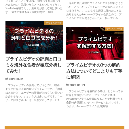
ごく難しいことですよね。 頑張って机に座って
「海外に来た途端にプライムビデオが観れなくな
みたものの、気付いたらスマホをいじってたり、
った。どうしたらプライムビデオが観れるように
YouTubeを観てたり、集中力が切れる方は多いは
なるだろう。」 このような経験に陥ったことは
ず。 過去の筆者も全く同じ状態で、当時…
ありませんか?Amazonプライム会員なのに、プ
ライムビデオが使えなかったら、払っている…
プライムビデオ
プライムビデオ
プライムビデオの評判と口コ
ミを海外在住者が徹底分析し
プライムビデオの3つの解約
てみた!
方法についてどこよりも丁寧
に解説!
2020.06.01
2020.05.29
「プライムビデオの評判ってどうなの?」 映画・
ドラマ好きに人気の高いプライムビデオ。「興味
「プライムビデオを解約する時は、どうやって手
はあるけど、ユーザーの評価がどのくらい高いの
続きをすればいいの?」 プライムビデオは、
か分からない。」という人は多いはずです。ユー
Amazonのプライム会員になることで利用できる
ザーの評価が高ければ、当然安心してサービス…
会員特典(動画コンテンツサービス)の1つです。
つまり、Amazonプライム会員(月額…