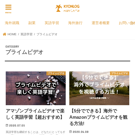
menu
海外就職
副業
英語学習
海外旅行
運営者概要
お問い合
HOME
英語学習
プライムビデオ
プライムビデオ
プライムビデオ
プライムビデオ
アマゾンプライムビデオで楽
【5分でできる】海外で
しく英語学習【超おすすめ】
Amazonプライムビデオを観
る方法!
2020.07.05
2020.06.08
英語学習を継続することは、どなたにとってもす