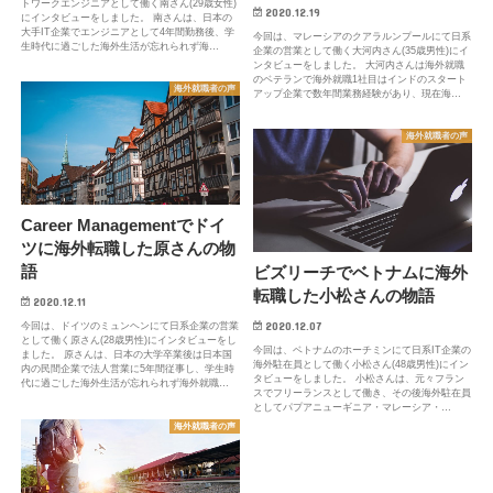
トワークエンジニアとして働く南さん(29歳女性)
2020.12.19
にインタビューをしました。 南さんは、日本の
大手IT企業でエンジニアとして4年間勤務後、学
今回は、マレーシアのクアラルンプールにて日系
生時代に過ごした海外生活が忘れられず海…
企業の営業として働く大河内さん(35歳男性)にイ
ンタビューをしました。 大河内さんは海外就職
のベテランで海外就職1社目はインドのスタート
海外就職者の声
アップ企業で数年間業務経験があり、現在海…
海外就職者の声
Career Managementでドイ
ツに海外転職した原さんの物
語
ビズリーチでベトナムに海外
転職した小松さんの物語
2020.12.11
2020.12.07
今回は、ドイツのミュンヘンにて日系企業の営業
として働く原さん(28歳男性)にインタビューをし
今回は、ベトナムのホーチミンにて日系IT企業の
ました。 原さんは、日本の大学卒業後は日本国
海外駐在員として働く小松さん(48歳男性)にイン
内の民間企業で法人営業に5年間従事し、学生時
タビューをしました。 小松さんは、元々フラン
代に過ごした海外生活が忘れられず海外就職…
スでフリーランスとして働き、その後海外駐在員
としてパプアニューギニア・マレーシア・…
海外就職者の声