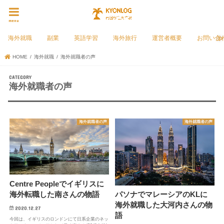
menu
海外就職
副業
英語学習
海外旅行
運営者概要
お問い合
HOME
海外就職
海外就職者の声
海外就職者の声
海外就職者の声
海外就職者の声
Centre Peopleでイギリスに
海外転職した南さんの物語
パソナでマレーシアのKLに
海外就職した大河内さんの物
2020.12.27
語
今回は、イギリスのロンドンにて日系企業のネッ