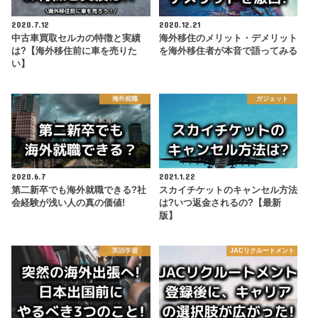
2020.7.12
2020.12.21
中古車買取セルカの特徴と実績
海外移住のメリット・デメリット
は?【海外移住前に車を売りた
を海外移住者が本音で語ってみる
い】
海外就職
ガジェット
2020.6.7
2021.1.22
第二新卒でも海外就職できる?社
スカイチケットのキャンセル方法
会経験が浅い人の真の価値!
は?いつ返金されるの?【最新
版】
英語学習
JACリクルートメント