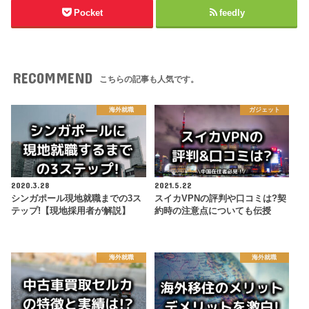
Pocket
feedly
RECOMMEND
こちらの記事も人気です。
海外就職
ガジェット
2020.3.28
2021.5.22
シンガポール現地就職までの3ス
スイカVPNの評判や口コミは?契
テップ!【現地採用者が解説】
約時の注意点についても伝授
海外就職
海外就職