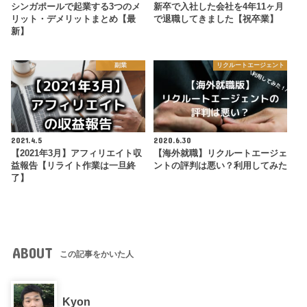
シンガポールで起業する3つのメ
新卒で入社した会社を4年11ヶ月
リット・デメリットまとめ【最
で退職してきました【祝卒業】
新】
副業
リクルートエージェント
2021.4.5
2020.6.30
【2021年3月】アフィリエイト収
【海外就職】リクルートエージェ
益報告【リライト作業は一旦終
ントの評判は悪い？利用してみた
了】
ABOUT
この記事をかいた人
Kyon