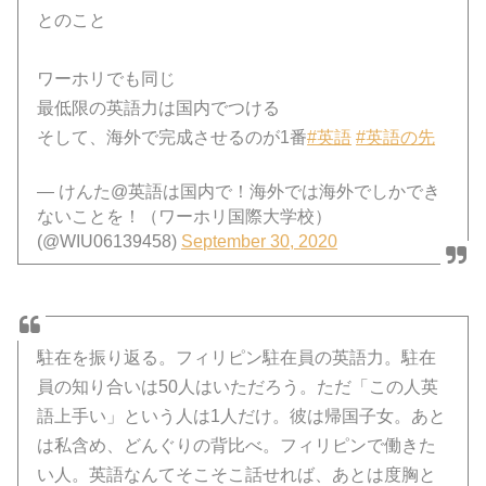
とのこと
ワーホリでも同じ
最低限の英語力は国内でつける
そして、海外で完成させるのが1番
#英語
#英語の先
— けんた@英語は国内で！海外では海外でしかでき
ないことを！（ワーホリ国際大学校）
(@WIU06139458)
September 30, 2020
駐在を振り返る。フィリピン駐在員の英語力。駐在
員の知り合いは50人はいただろう。ただ「この人英
語上手い」という人は1人だけ。彼は帰国子女。あと
は私含め、どんぐりの背比べ。フィリピンで働きた
い人。英語なんてそこそこ話せれば、あとは度胸と