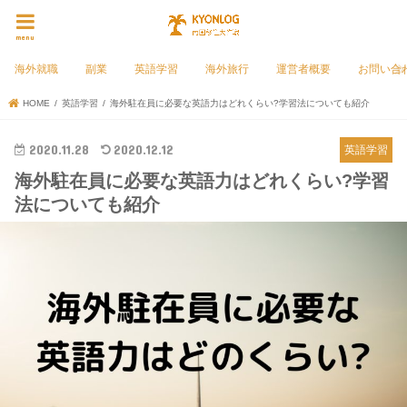
menu
海外就職
副業
英語学習
海外旅行
運営者概要
お問い合
HOME
英語学習
海外駐在員に必要な英語力はどれくらい?学習法についても紹介
2020.11.28
2020.12.12
英語学習
海外駐在員に必要な英語力はどれくらい?学習
法についても紹介