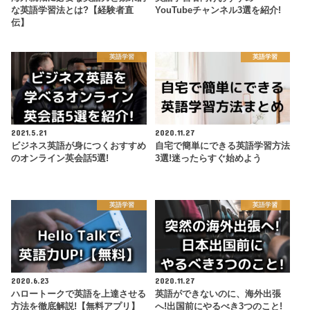
な英語学習法とは?【経験者直
YouTubeチャンネル3選を紹介!
伝】
英語学習
英語学習
2021.5.21
2020.11.27
ビジネス英語が身につくおすすめ
自宅で簡単にできる英語学習方法
のオンライン英会話5選!
3選!迷ったらすぐ始めよう
英語学習
英語学習
2020.6.23
2020.11.27
ハロートークで英語を上達させる
英語ができないのに、海外出張
方法を徹底解説!【無料アプリ】
へ!出国前にやるべき3つのこと!