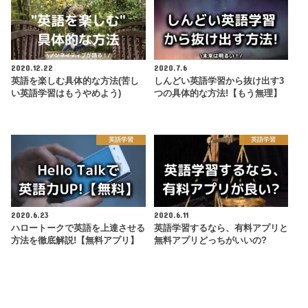
2020.12.22
2020.7.6
英語を楽しむ具体的な方法(苦し
しんどい英語学習から抜け出す3
い英語学習はもうやめよう)
つの具体的な方法!【もう無理】
英語学習
英語学習
2020.6.23
2020.6.11
ハロートークで英語を上達させる
英語学習するなら、有料アプリと
方法を徹底解説!【無料アプリ】
無料アプリどっちがいいの?