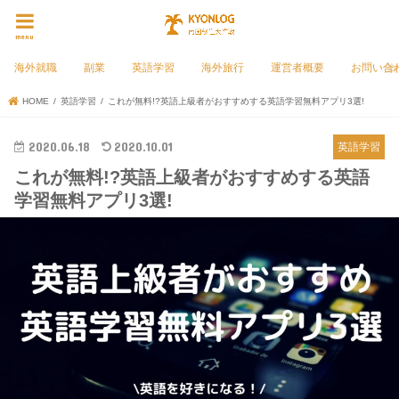
menu
海外就職
副業
英語学習
海外旅行
運営者概要
お問い合
HOME
英語学習
これが無料!?英語上級者がおすすめする英語学習無料アプリ3選!
2020.06.18
2020.10.01
英語学習
これが無料!?英語上級者がおすすめする英語
学習無料アプリ3選!