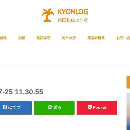
就職
副業
英語学習
海外旅行
運営者概要
お問い
Cリクルートメント
ルートエージェント
リーチ
就職者の声
ライザップイングリッシュ
スタディサプリENGLISH
ベストティーチャー
プライムビデオ
ガジェット
クレジットカード
サブスク
5 11.30.55
はてブ
送る
Pocket