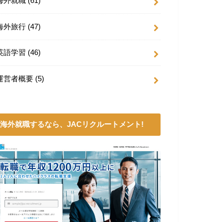
海外就職
(61)
海外旅行
(47)
英語学習
(46)
運営者概要
(5)
海外就職するなら、JACリクルートメント!