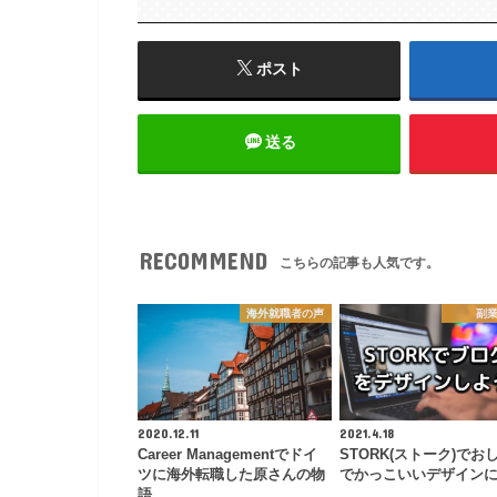
ポスト
送る
RECOMMEND
こちらの記事も人気です。
海外就職者の声
副
2020.12.11
2021.4.18
Career Managementでドイ
STORK(ストーク)でお
ツに海外転職した原さんの物
でかっこいいデザインに
語