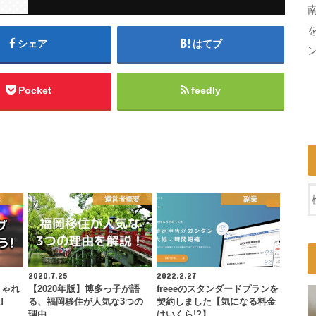
シェア
はてブ
Pocket
feedly
業
運営者概要
副業
2020.7.25
2022.2.27
しゃれ
【2020年版】博多っ子が語
freeeのスタンダードプランを
!
る、福岡移住が人気な3つの
契約しました【気になる料金
理由
はいくら!?】