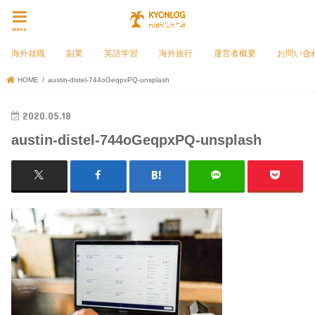
menu
海外就職
副業
英語学習
海外旅行
運営者概要
お問い合
HOME
austin-distel-744oGeqpxPQ-unsplash
2020.05.18
austin-distel-744oGeqpxPQ-unsplash