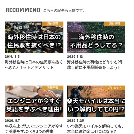
RECOMMEND
こちらの記事も人気です。
海外就職
海外就職
2019.12.5
2020.7.12
海外移住時は日本の住民票を抜く
海外移住時の荷物はどうする?引
べき?メリットとデメリット
越し前に不用品販売をしよう!
英語学習
ガジェット
2020.11.7
2020.5.25
年収を上げたいエンジニアが今す
いつ楽天モバイルを解約しても、
ぐ英語を学ぶべき3つの理由
本当に違約金はゼロになる?