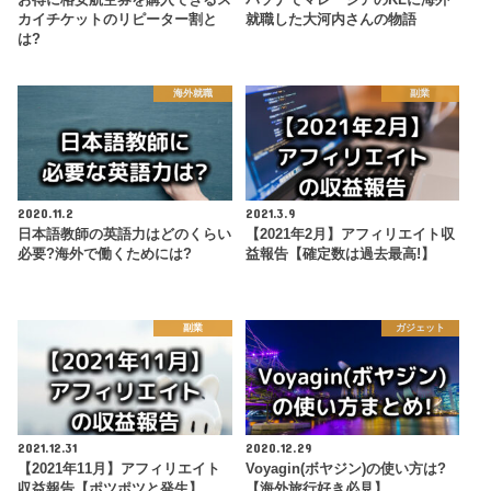
お得に格安航空券を購入できるス
パソナでマレーシアのKLに海外
カイチケットのリピーター割と
就職した大河内さんの物語
は?
海外就職
副業
2020.11.2
2021.3.9
日本語教師の英語力はどのくらい
【2021年2月】アフィリエイト収
必要?海外で働くためには?
益報告【確定数は過去最高!】
副業
ガジェット
2021.12.31
2020.12.29
【2021年11月】アフィリエイト
Voyagin(ボヤジン)の使い方は?
収益報告【ポツポツと発生】
【海外旅行好き必見】