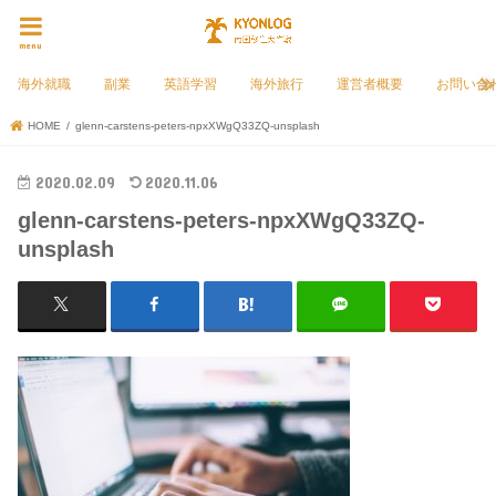
menu
海外就職
副業
英語学習
海外旅行
運営者概要
お問い合
HOME
glenn-carstens-peters-npxXWgQ33ZQ-unsplash
2020.02.09
2020.11.06
glenn-carstens-peters-npxXWgQ33ZQ-
unsplash