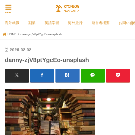
menu
海外就職
副業
英語学習
海外旅行
運営者概要
お問い合
HOME
danny-zjV8ptYgcEo-unsplash
2020.02.02
danny-zjV8ptYgcEo-unsplash