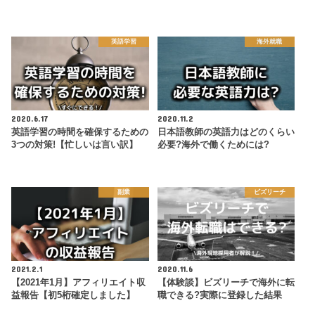
英語学習
海外就職
2020.6.17
2020.11.2
英語学習の時間を確保するための
日本語教師の英語力はどのくらい
3つの対策!【忙しいは言い訳】
必要?海外で働くためには?
副業
ビズリーチ
2021.2.1
2020.11.6
【2021年1月】アフィリエイト収
【体験談】ビズリーチで海外に転
益報告【初5桁確定しました】
職できる?実際に登録した結果