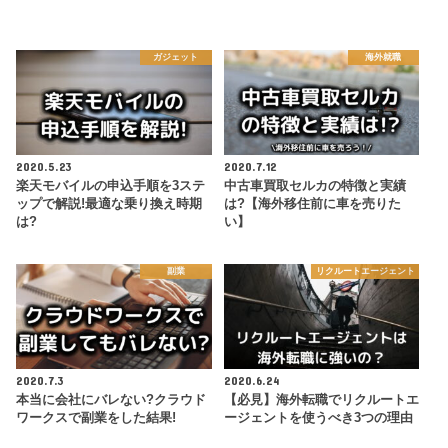
ガジェット
海外就職
2020.5.23
2020.7.12
楽天モバイルの申込手順を3ステ
中古車買取セルカの特徴と実績
ップで解説!最適な乗り換え時期
は?【海外移住前に車を売りた
は?
い】
副業
リクルートエージェント
2020.7.3
2020.6.24
本当に会社にバレない?クラウド
【必見】海外転職でリクルートエ
ワークスで副業をした結果!
ージェントを使うべき3つの理由