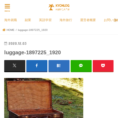
menu
海外就職
副業
英語学習
海外旅行
運営者概要
お問い合
HOME
luggage-1897225_1920
2020.12.03
luggage-1897225_1920