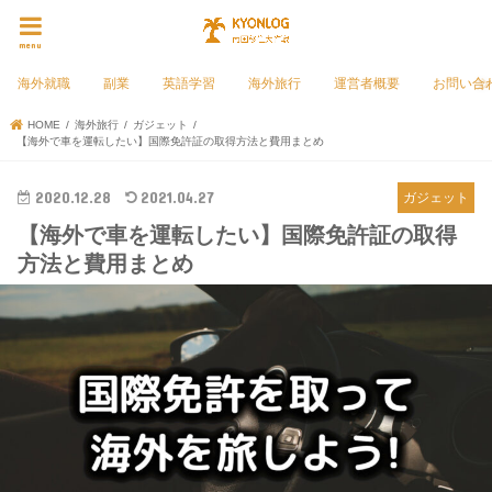
menu
海外就職
副業
英語学習
海外旅行
運営者概要
お問い合
HOME
海外旅行
ガジェット
【海外で車を運転したい】国際免許証の取得方法と費用まとめ
2020.12.28
2021.04.27
ガジェット
【海外で車を運転したい】国際免許証の取得
方法と費用まとめ