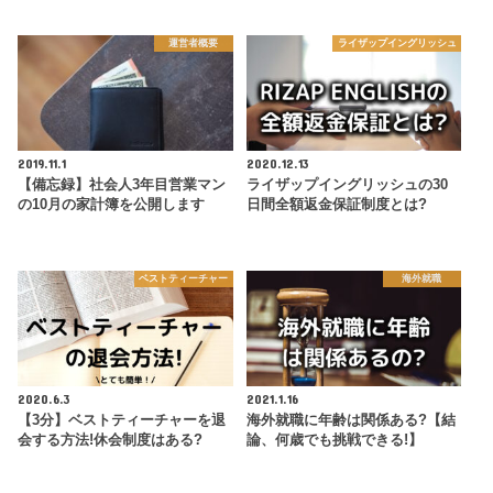
運営者概要
ライザップイングリッシュ
2019.11.1
2020.12.13
【備忘録】社会人3年目営業マン
ライザップイングリッシュの30
の10月の家計簿を公開します
日間全額返金保証制度とは?
ベストティーチャー
海外就職
2020.6.3
2021.1.16
【3分】ベストティーチャーを退
海外就職に年齢は関係ある?【結
会する方法!休会制度はある?
論、何歳でも挑戦できる!】