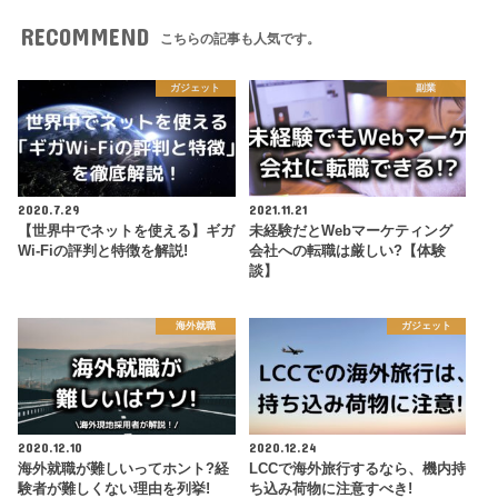
RECOMMEND
こちらの記事も人気です。
ガジェット
副業
2020.7.29
2021.11.21
【世界中でネットを使える】ギガ
未経験だとWebマーケティング
Wi-Fiの評判と特徴を解説!
会社への転職は厳しい?【体験
談】
海外就職
ガジェット
2020.12.10
2020.12.24
海外就職が難しいってホント?経
LCCで海外旅行するなら、機内持
験者が難しくない理由を列挙!
ち込み荷物に注意すべき!