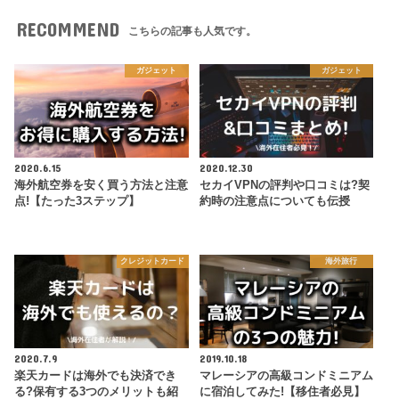
RECOMMEND
こちらの記事も人気です。
ガジェット
ガジェット
2020.6.15
2020.12.30
海外航空券を安く買う方法と注意
セカイVPNの評判や口コミは?契
点!【たった3ステップ】
約時の注意点についても伝授
クレジットカード
海外旅行
2020.7.9
2019.10.18
楽天カードは海外でも決済でき
マレーシアの高級コンドミニアム
る?保有する3つのメリットも紹
に宿泊してみた!【移住者必見】