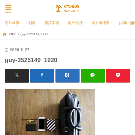
menu
海外就職
副業
英語学習
海外旅行
運営者概要
お問い合
HOME
guy-3525149_1920
2020.11.27
guy-3525149_1920