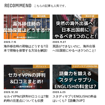
RECOMMEND
こちらの記事も人気です。
海外就職
英語学習
2020.7.15
2020.11.27
海外移住時の荷物はどうする?日
英語ができないのに、海外出張
本で荷物を保管する方法を解説!
へ!出国前にやるべき3つのこと!
ガジェット
スタディサプリENGLISH
2020.12.30
2020.6.25
セカイVPNの評判や口コミは?契
スタディサプリENGLISHの料金
約時の注意点についても伝授
はいくら?【語彙力UP】