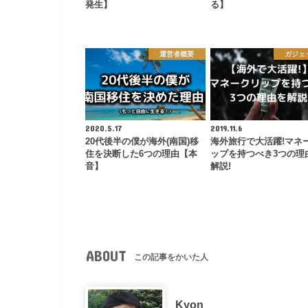
発生】
る】
運営者概要
ガジェ
2020.5.17
2019.11.6
20代後半の僕が海外(南国)移
海外旅行で大活躍!マネ
住を決断した6つの理由【本
ップを持つべき3つの理
音】
解説!
ABOUT
この記事をかいた人
Kyon