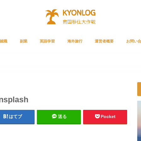
就職
副業
英語学習
海外旅行
運営者概要
お問い
Cリクルートメント
ルートエージェント
リーチ
就職者の声
ライザップイングリッシュ
スタディサプリENGLISH
ベストティーチャー
プライムビデオ
ガジェット
クレジットカード
サブスク
unsplash
はてブ
送る
Pocket