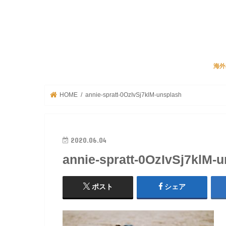
海外
JA
リク
ビズ
海外
HOME
annie-spratt-0OzIvSj7klM-unsplash
2020.06.04
annie-spratt-0OzIvSj7klM-
ポスト
シェア