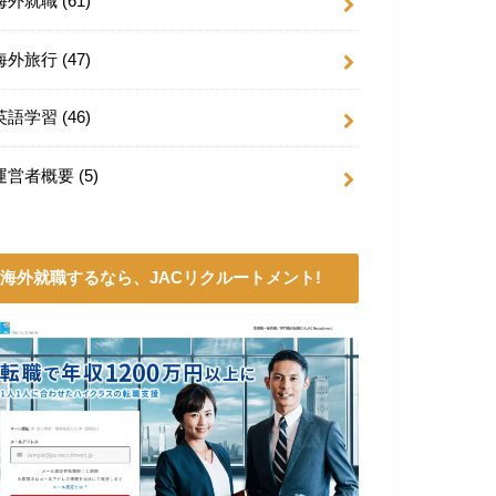
海外就職
(61)
海外旅行
(47)
英語学習
(46)
運営者概要
(5)
海外就職するなら、JACリクルートメント!