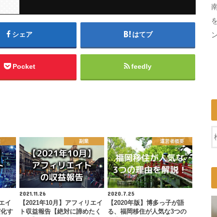
シェア
はてブ
Pocket
feedly
業
副業
運営者概要
2021.11.26
2020.7.25
リエイ
【2021年10月】アフィリエイ
【2020年版】博多っ子が語
実化す
ト収益報告【絶対に諦めたく
る、福岡移住が人気な3つの