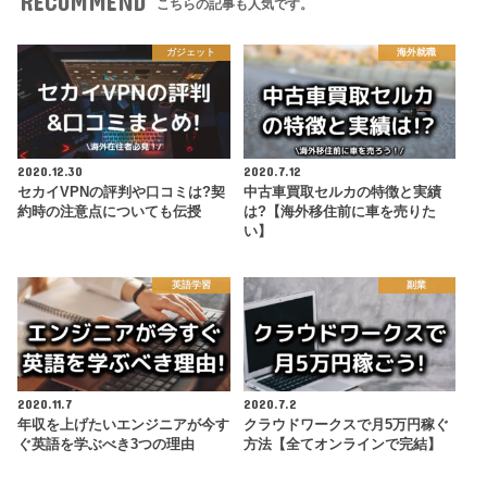
RECOMMEND
こちらの記事も人気です。
ガジェット
海外就職
2020.12.30
2020.7.12
セカイVPNの評判や口コミは?契
中古車買取セルカの特徴と実績
約時の注意点についても伝授
は?【海外移住前に車を売りた
い】
英語学習
副業
2020.11.7
2020.7.2
年収を上げたいエンジニアが今す
クラウドワークスで月5万円稼ぐ
ぐ英語を学ぶべき3つの理由
方法【全てオンラインで完結】