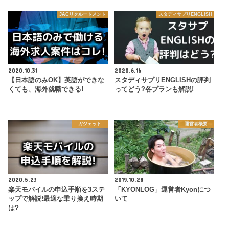
JACリクルートメント
スタディサプリENGLISH
2020.10.31
2020.6.16
【日本語のみOK】英語ができな
スタディサプリENGLISHの評判
くても、海外就職できる!
ってどう?各プランも解説!
ガジェット
運営者概要
2020.5.23
2019.10.28
楽天モバイルの申込手順を3ステ
「KYONLOG」運営者Kyonにつ
ップで解説!最適な乗り換え時期
いて
は?