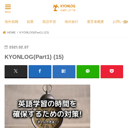
menu
海外就職
副業
英語学習
海外旅行
運営者概要
お問い合
HOME
KYONLOG(Part1) (15)
2021.02.07
KYONLOG(Part1) (15)