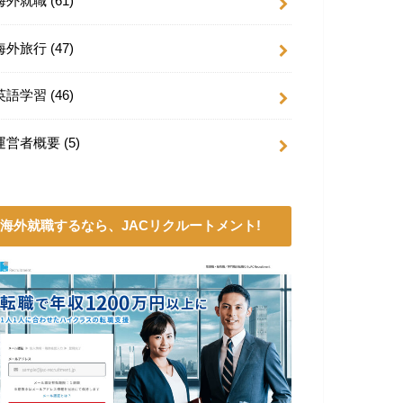
海外就職
(61)
海外旅行
(47)
英語学習
(46)
運営者概要
(5)
海外就職するなら、JACリクルートメント!