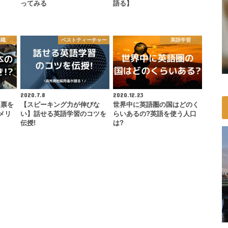
ってみる
語る】
就職
ベストティーチャー
英語学習
2020.7.8
2020.12.23
民票を
【スピーキング力が伸びな
世界中に英語圏の国はどのく
メリ
い】話せる英語学習のコツを
らいあるの?英語を使う人口
伝授!
は?