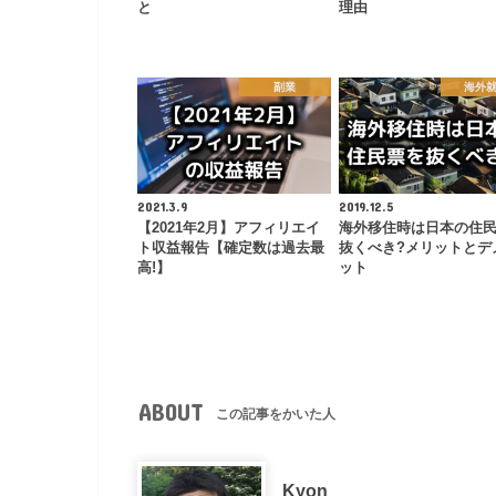
と
理由
副業
海外
2021.3.9
2019.12.5
【2021年2月】アフィリエイ
海外移住時は日本の住
ト収益報告【確定数は過去最
抜くべき?メリットとデ
高!】
ット
ABOUT
この記事をかいた人
Kyon