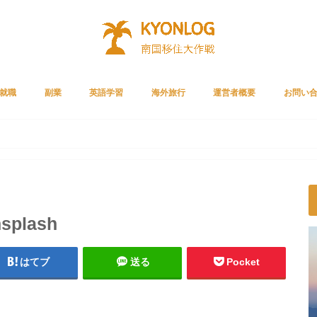
就職
副業
英語学習
海外旅行
運営者概要
お問い
Cリクルートメント
ルートエージェント
リーチ
就職者の声
ライザップイングリッシュ
スタディサプリENGLISH
ベストティーチャー
プライムビデオ
ガジェット
クレジットカード
サブスク
splash
はてブ
送る
Pocket