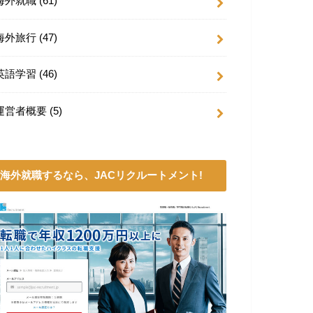
海外就職
(61)
海外旅行
(47)
英語学習
(46)
運営者概要
(5)
海外就職するなら、JACリクルートメント!