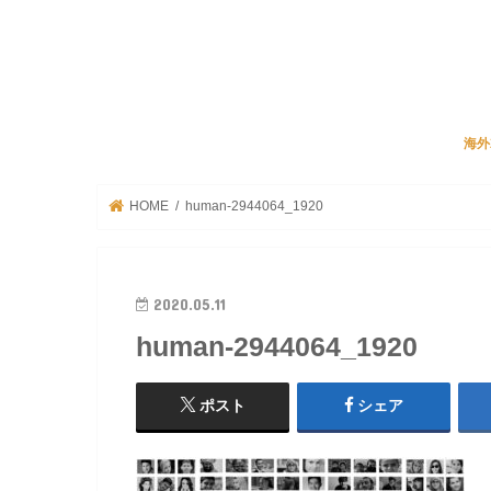
海外
JA
リク
ビズ
海外
HOME
human-2944064_1920
2020.05.11
human-2944064_1920
ポスト
シェア