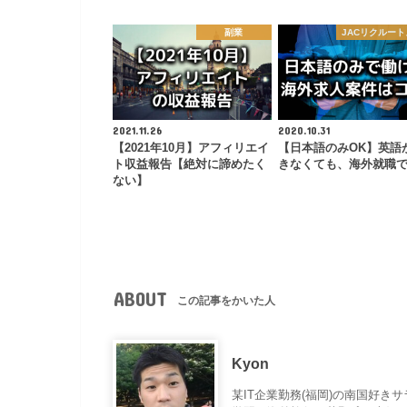
副業
JACリクルー
2021.11.26
2020.10.31
【2021年10月】アフィリエイ
【日本語のみOK】英語
ト収益報告【絶対に諦めたく
きなくても、海外就職で
ない】
ABOUT
この記事をかいた人
Kyon
某IT企業勤務(福岡)の南国好き