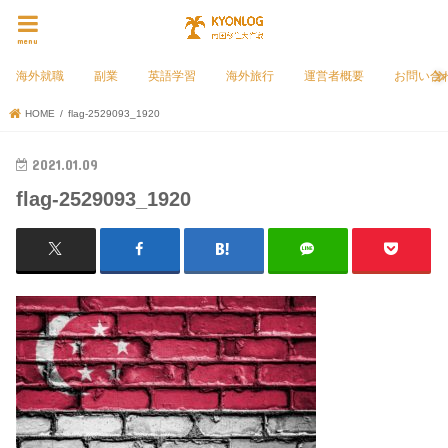
menu
海外就職
副業
英語学習
海外旅行
運営者概要
お問い合
HOME
flag-2529093_1920
2021.01.09
flag-2529093_1920