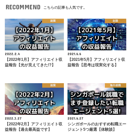
RECOMMEND
こちらの記事も人気です。
副業
副業
2022.2.4
2021.6.6
【2022年1月】アフィリエイト収
【2021年5月】アフィリエイト収
益報告【光が見えてきた!?】
益報告【思考は現実化する】
副業
海外就職
2022.3.27
2021.6.27
【2022年2月】アフィリエイト収
シンガポールのおすすめ転職エー
益報告【過去最高益です】
ジェント5つ厳選【体験談】