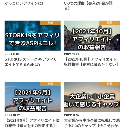
かっこいいデザインに!
い3つの理由【参入2年目が語
る】
副業
副業
2021.4.18
2021.11.26
STORK19(ストーク)をアフィリ
【2021年10月】アフィリエイト
エイトできるASPは?
収益報告【絶対に諦めたくない】
副業
副業
2021.10.21
2022.8.16
【2021年9月】アフィリエイト収
大企業から中小企業に転職して感
益報告【毎日を全力疾走する】
じる3つのギャップ【今こそわか