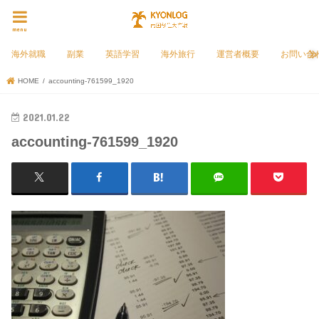
menu
海外就職
副業
英語学習
海外旅行
運営者概要
お問い合
HOME
accounting-761599_1920
2021.01.22
accounting-761599_1920