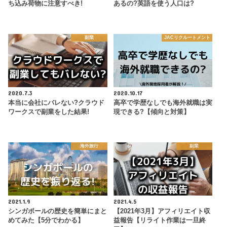
ち込み荷物に注意すべき!
あるの?英語を使う人口は?
副業
JACリクルートメント
2020.7.3
2020.10.17
本当に会社にバレない?クラウド
高卒で学歴なしでも海外就職は実
ワークスで副業をした結果!
現できる?【傾向と対策】
海外旅行
副業
2021.1.9
2021.4.5
シンガポールの歴史を簡単にまと
【2021年3月】アフィリエイト収
めてみた【5分でわかる】
益報告【リライト作業は一旦終