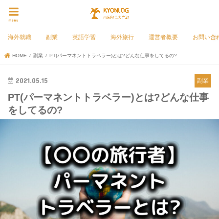
menu
海外就職
副業
英語学習
海外旅行
運営者概要
お問い合
HOME
副業
PT(パーマネントトラベラー)とは?どんな仕事をしてるの?
2021.05.15
副業
PT(パーマネントトラベラー)とは?どんな仕事
をしてるの?