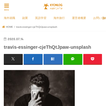
menu
海外就職
副業
英語学習
海外旅行
運営者概要
お問い合
HOME
travis-essinger-cjeThQtJpaw-unsplash
2020.07.14
travis-essinger-cjeThQtJpaw-unsplash