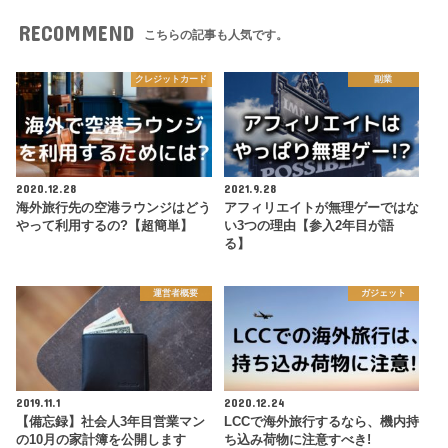
RECOMMEND
こちらの記事も人気です。
クレジットカード
副業
2020.12.28
2021.9.28
海外旅行先の空港ラウンジはどう
アフィリエイトが無理ゲーではな
やって利用するの?【超簡単】
い3つの理由【参入2年目が語
る】
運営者概要
ガジェット
2019.11.1
2020.12.24
【備忘録】社会人3年目営業マン
LCCで海外旅行するなら、機内持
の10月の家計簿を公開します
ち込み荷物に注意すべき!