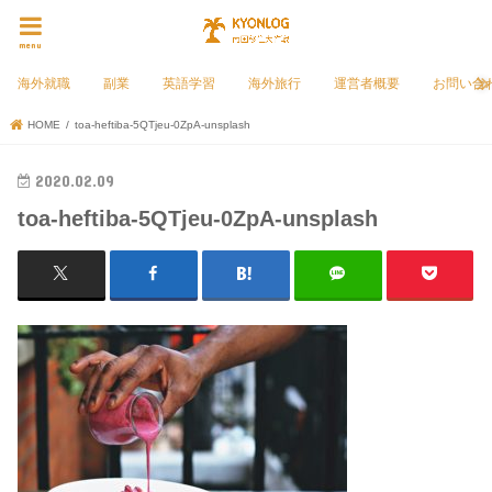
menu
海外就職
副業
英語学習
海外旅行
運営者概要
お問い合
HOME
toa-heftiba-5QTjeu-0ZpA-unsplash
2020.02.09
toa-heftiba-5QTjeu-0ZpA-unsplash