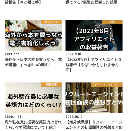
益報告【今が耐え時】
職できる?実際に登録した結果
ガジェット
副業
2021.7.17
2022.9.18
海外から日本の本を買うなら、電
【2022年8月】アフィリエイト収
子書籍にすべき5つの理由!
益報告【やばいかもしれません
汗】
英語学習
リクルートエージェント
2020.11.28
2020.10.10
海外駐在員に必要な英語力はどれ
【海外就職版】リクルートエージ
くらい?学習法についても紹介
ェントとの初回面談の感想まとめ