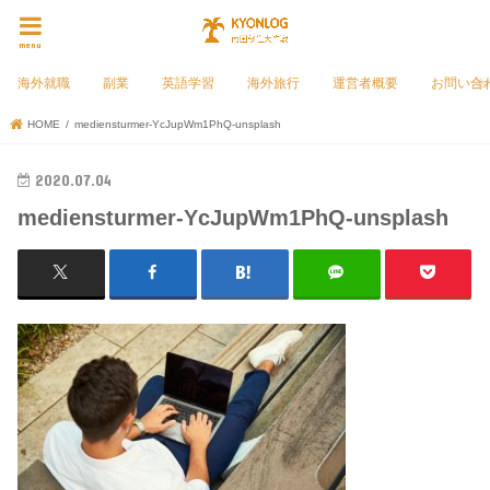
menu
海外就職
副業
英語学習
海外旅行
運営者概要
お問い合
HOME
mediensturmer-YcJupWm1PhQ-unsplash
2020.07.04
mediensturmer-YcJupWm1PhQ-unsplash