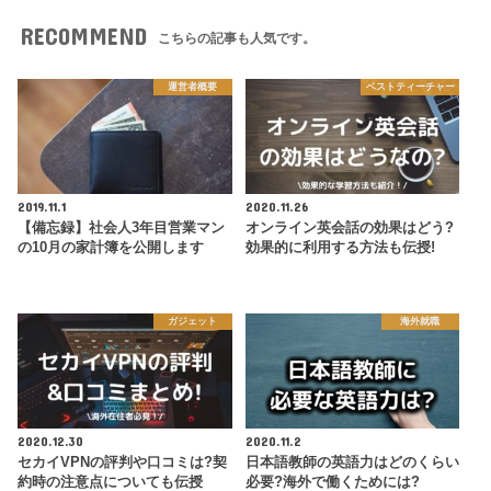
RECOMMEND
こちらの記事も人気です。
運営者概要
ベストティーチャー
2019.11.1
2020.11.26
【備忘録】社会人3年目営業マン
オンライン英会話の効果はどう?
の10月の家計簿を公開します
効果的に利用する方法も伝授!
ガジェット
海外就職
2020.12.30
2020.11.2
セカイVPNの評判や口コミは?契
日本語教師の英語力はどのくらい
約時の注意点についても伝授
必要?海外で働くためには?