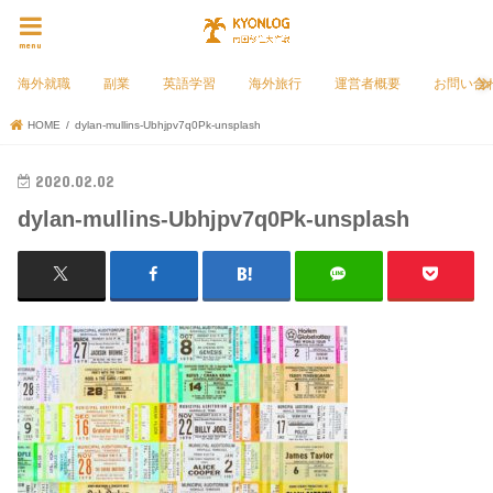
menu
海外就職
副業
英語学習
海外旅行
運営者概要
お問い合
HOME
dylan-mullins-Ubhjpv7q0Pk-unsplash
2020.02.02
dylan-mullins-Ubhjpv7q0Pk-unsplash