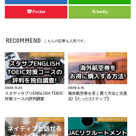
Pocket
feedly
RECOMMEND
こちらの記事も人気です。
スタディサプリENGLISH
ガジェット
2020.11.25
2020.6.15
スタディサプリENGLISH TOEIC
海外航空券を安く買う方法と注意
対策コースの評判調査
点!【たった3ステップ】
ベストティーチャー
JACリクルートメント