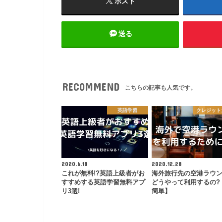
ポスト
送る
RECOMMEND
こちらの記事も人気です。
英語学習
クレジット
2020.6.18
2020.12.28
これが無料!?英語上級者がお
海外旅行先の空港ラウ
すすめする英語学習無料アプ
どうやって利用するの?
リ3選!
簡単】