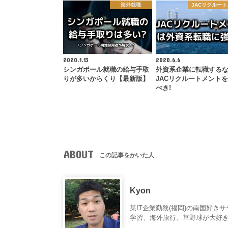
海外就職
JACリクルー
2020.1.13
2020.6.6
シンガポール就職の給与手取
外資系企業に転職する
りが多いからくり【最新版】
JACリクルートメント
べき!
ABOUT
この記事をかいた人
Kyon
某IT企業勤務(福岡)の南国好き
学習、海外旅行、草野球が大好