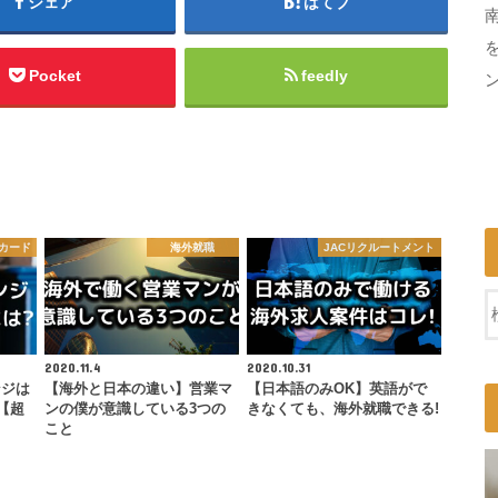
シェア
はてブ
Pocket
feedly
カード
海外就職
JACリクルートメント
2020.11.4
2020.10.31
ンジは
【海外と日本の違い】営業マ
【日本語のみOK】英語がで
【超
ンの僕が意識している3つの
きなくても、海外就職できる!
こと