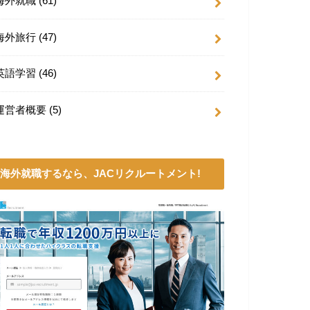
海外就職
(61)
海外旅行
(47)
英語学習
(46)
運営者概要
(5)
海外就職するなら、JACリクルートメント!