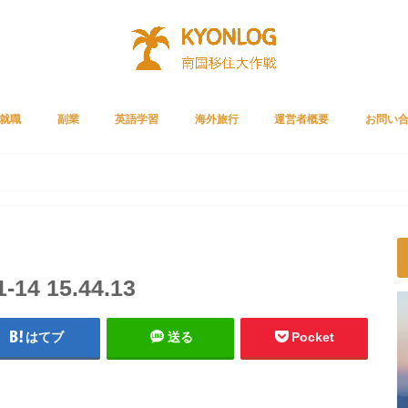
就職
副業
英語学習
海外旅行
運営者概要
お問い
Cリクルートメント
ルートエージェント
リーチ
就職者の声
ライザップイングリッシュ
スタディサプリENGLISH
ベストティーチャー
プライムビデオ
ガジェット
クレジットカード
サブスク
4 15.44.13
はてブ
送る
Pocket