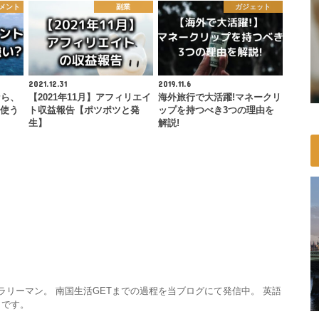
トメント
副業
ガジェット
2021.12.31
2019.11.6
なら、
【2021年11月】アフィリエイ
海外旅行で大活躍!マネークリ
を使う
ト収益報告【ポツポツと発
ップを持つべき3つの理由を
生】
解説!
サラリーマン。 南国生活GETまでの過程を当ブログにて発信中。 英語
きです。