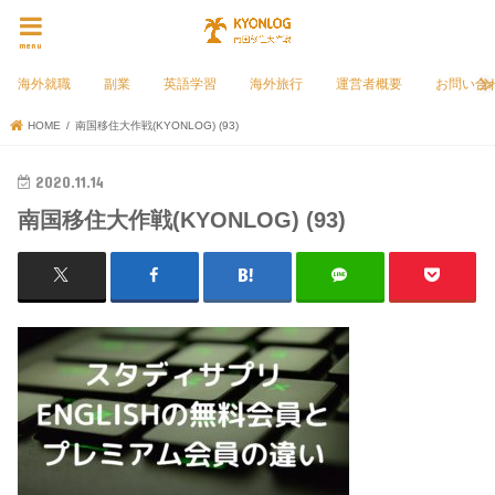
menu
海外就職
副業
英語学習
海外旅行
運営者概要
お問い合
HOME
南国移住大作戦(KYONLOG) (93)
2020.11.14
南国移住大作戦(KYONLOG) (93)