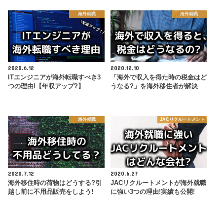
海外就職
海外就職
2020.6.12
2020.12.10
ITエンジニアが海外転職すべき3
「海外で収入を得た時の税金はど
つの理由!【年収アップ?】
うなる?」を海外移住者が解決
海外就職
JACリクルートメント
2020.7.12
2020.6.27
海外移住時の荷物はどうする?引
JACリクルートメントが海外就職
越し前に不用品販売をしよう!
に強い3つの理由!実績も公開!