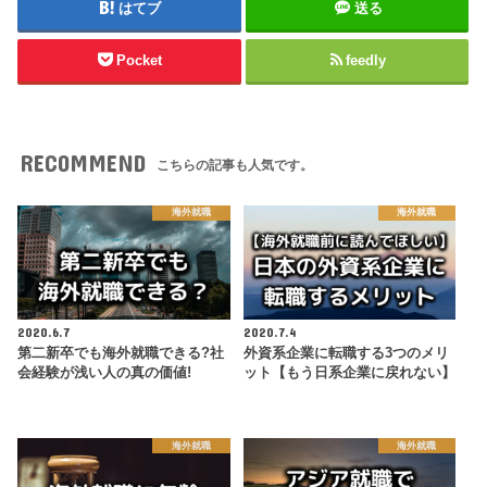
はてブ
送る
Pocket
feedly
RECOMMEND
こちらの記事も人気です。
海外就職
海外就職
2020.6.7
2020.7.4
第二新卒でも海外就職できる?社
外資系企業に転職する3つのメリ
会経験が浅い人の真の価値!
ット【もう日系企業に戻れない】
海外就職
海外就職