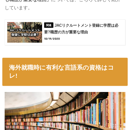
しています。
JACリクルートメント登録に学歴は必
要?職歴の方が重要な理由
10/19/2020
海外就職時に有利な言語系の資格はコ
レ!