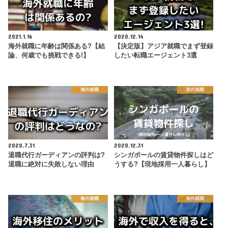
2021.1.16
2020.12.14
海外就職に年齢は関係ある?【結
【決定版】アジア就職でまず登録
論、何歳でも挑戦できる!】
したい転職エージェント3選
海外就職
海外就職
2020.7.31
2020.12.31
退職代行ガーディアンの評判は?
シンガポールの賃貸物件探しはど
退職に絶対に失敗しない理由
うする?【現地採用一人暮らし】
海外就職
海外就職